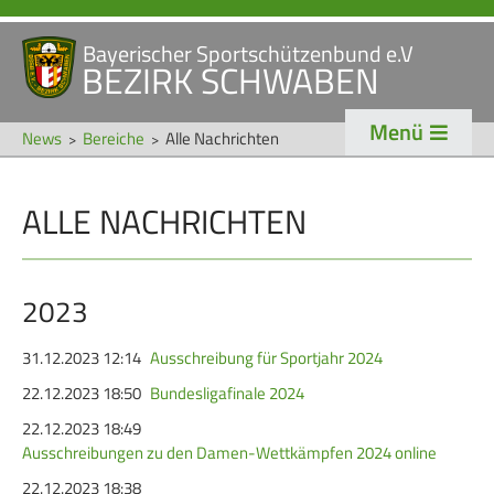
Bayerischer Sportschützenbund e.V
Navigation
BEZIRK SCHWABEN
STARTSEITE
VERANSTALTUNGEN
überspringen
Menü
NEWS
News
Bereiche
Alle Nachrichten
Navigation
ALLE NACHRICHTEN
VERBAND
TRADITION
überspringen
Veranstaltungen
Schützentradition
Bezirk Schwaben
Bezirksschützen­tag
2023
Präsidium
Böllerschützen
31.12.2023 12:14
Ausschreibung für Sportjahr 2024
Gaue & Mitglieder
Oktoberfest
22.12.2023 18:50
Bundesligafinale 2024
Referenten
Schützen­­museum
22.12.2023 18:49
Ausschreibungen zu den Damen-Wettkämpfen 2024 online
Ehrungen
22.12.2023 18:38