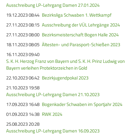
Service
Ausschreibung LP-Lehrgang Damen 27.01.2024
19.12.2023 08:44
Bezirksliga Schwaben 1. Wettkampf
SPORT
JUGEND
27.11.2023 08:15
Ausschreibung der VÜL Lehrgänge 2024
Schützensport
Schützen Jugend
27.11.2023 08:00
Bezirksmeisterschaft Bogen Halle 2024
18.11.2023 08:05
Ältesten- und Parasport-Schießen 2023
Meisterschaften
Bezirkspokal
16.11.2023 09:40
Bogen
Sommerbiathlon
S. K. H. Herzog Franz von Bayern und S. K. H. Prinz Ludwig von
Bayern verleihen Protektorzeichen in Gold
Senioren-Auflage
Lichtgewehre
22.10.2023 06:42
Bezirkjugendpokal 2023
Kader
21.10.2023 19:58
RWK
Ausschreibung LP-Lehrgang Damen 21.10.2023
17.09.2023 16:48
Bogenkader Schwaben im Sportjahr 2024
DAMEN
BREITENSPORT
01.09.2023 14:38
RWK 2024
Damen im Schützensport
Schützenkönige
25.08.2023 20:28
Ausschreibung LP-Lehrgang Damen 16.09.2023
Bezirkspokal
Ältestenschießen