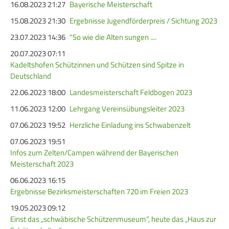
16.08.2023 21:27
Bayerische Meisterschaft
Frauen Ü40
Para-Schießsport
15.08.2023 21:30
Ergebnisse Jugendförderpreis / Sichtung 2023
23.07.2023 14:36
"So wie die Alten sungen ....
Navigation
Datenschutz
Impressum
Formulare
20.07.2023 07:11
überspringen
Kadeltshofen Schützinnen und Schützen sind Spitze in
Kontakt
Deutschland
22.06.2023 18:00
Landesmeisterschaft Feldbogen 2023
11.06.2023 12:00
Lehrgang Vereinsübungsleiter 2023
07.06.2023 19:52
Herzliche Einladung ins Schwabenzelt
07.06.2023 19:51
Infos zum Zelten/Campen während der Bayerischen
Meisterschaft 2023
06.06.2023 16:15
Ergebnisse Bezirksmeisterschaften 720 im Freien 2023
19.05.2023 09:12
Einst das „schwäbische Schützenmuseum“, heute das „Haus zur