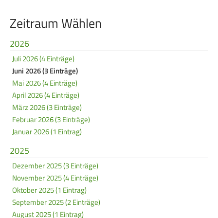
Service
Zeitraum Wählen
SPORT
JUGEND
2026
Schützensport
Schützen Jugend
Juli 2026 (4 Einträge)
Juni 2026 (3 Einträge)
Meisterschaften
Bezirkspokal
Mai 2026 (4 Einträge)
Bogen
Sommerbiathlon
April 2026 (4 Einträge)
März 2026 (3 Einträge)
Senioren-Auflage
Lichtgewehre
Februar 2026 (3 Einträge)
Kader
Januar 2026 (1 Eintrag)
RWK
2025
Dezember 2025 (3 Einträge)
DAMEN
BREITENSPORT
November 2025 (4 Einträge)
Oktober 2025 (1 Eintrag)
Damen im Schützensport
Schützenkönige
September 2025 (2 Einträge)
Bezirkspokal
Ältestenschießen
August 2025 (1 Eintrag)