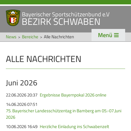
Bayerischer Sportschützenbund e.V
Navigation
BEZIRK SCHWABEN
STARTSEITE
VERANSTALTUNGEN
überspringen
Menü
NEWS
News
Bereiche
Alle Nachrichten
Navigation
ALLE NACHRICHTEN
VERBAND
TRADITION
überspringen
Veranstaltungen
Schützentradition
Bezirk Schwaben
Bezirksschützen­tag
Juni 2026
Präsidium
Böllerschützen
22.06.2026 20:37
Ergebnisse Bayernpokal 2026 online
Gaue & Mitglieder
Oktoberfest
14.06.2026 07:51
75. Bayerischer Landesschützentag in Bamberg am 05.-07.Juni
Referenten
Schützen­­museum
2026
Ehrungen
10.06.2026 16:49
Herzliche Einladung ins Schwabenzelt