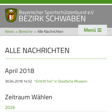
Bayerischer Sportschützenbund e.V
Navigation
BEZIRK SCHWABEN
STARTSEITE
VERANSTALTUNGEN
überspringen
Menü
NEWS
News
Bereiche
Alle Nachrichten
Navigation
ALLE NACHRICHTEN
VERBAND
TRADITION
überspringen
Veranstaltungen
Schützentradition
Bezirk Schwaben
Bezirksschützen­tag
April 2018
Präsidium
Böllerschützen
30.04.2018 14:52
"Eintritt frei" in Staatliche Museen
Gaue & Mitglieder
Oktoberfest
Zeitraum Wählen
Referenten
Schützen­­museum
Ehrungen
2026