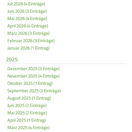
Service
Juli 2026 (4 Einträge)
Juni 2026 (3 Einträge)
Mai 2026 (4 Einträge)
SPORT
JUGEND
April 2026 (4 Einträge)
Schützensport
Schützen Jugend
März 2026 (3 Einträge)
Februar 2026 (3 Einträge)
Meisterschaften
Bezirkspokal
Januar 2026 (1 Eintrag)
Bogen
Sommerbiathlon
2025
Senioren-Auflage
Lichtgewehre
Dezember 2025 (3 Einträge)
November 2025 (4 Einträge)
Kader
Oktober 2025 (1 Eintrag)
RWK
September 2025 (2 Einträge)
August 2025 (1 Eintrag)
Juni 2025 (2 Einträge)
DAMEN
BREITENSPORT
Mai 2025 (2 Einträge)
Damen im Schützensport
Schützenkönige
April 2025 (1 Eintrag)
März 2025 (4 Einträge)
Bezirkspokal
Ältestenschießen