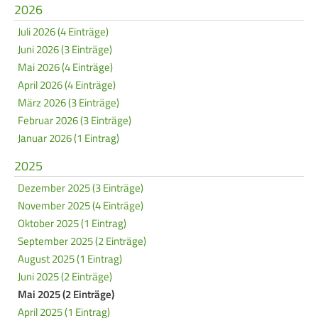
Service
2026
Juli 2026 (4 Einträge)
Juni 2026 (3 Einträge)
SPORT
JUGEND
Mai 2026 (4 Einträge)
Schützensport
Schützen Jugend
April 2026 (4 Einträge)
März 2026 (3 Einträge)
Meisterschaften
Bezirkspokal
Februar 2026 (3 Einträge)
Bogen
Sommerbiathlon
Januar 2026 (1 Eintrag)
Senioren-Auflage
Lichtgewehre
2025
Kader
Dezember 2025 (3 Einträge)
November 2025 (4 Einträge)
RWK
Oktober 2025 (1 Eintrag)
September 2025 (2 Einträge)
DAMEN
BREITENSPORT
August 2025 (1 Eintrag)
Juni 2025 (2 Einträge)
Damen im Schützensport
Schützenkönige
Mai 2025 (2 Einträge)
Bezirkspokal
Ältestenschießen
April 2025 (1 Eintrag)