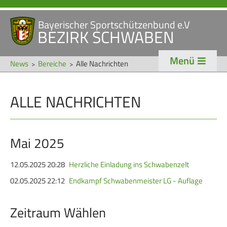
Bayerischer Sportschützenbund e.V
Navigation
BEZIRK SCHWABEN
STARTSEITE
VERANSTALTUNGEN
überspringen
Menü
NEWS
News
Bereiche
Alle Nachrichten
Navigation
ALLE NACHRICHTEN
VERBAND
TRADITION
überspringen
Veranstaltungen
Schützentradition
Bezirk Schwaben
Bezirksschützen­tag
Mai 2025
Präsidium
Böllerschützen
12.05.2025 20:28
Herzliche Einladung ins Schwabenzelt
Gaue & Mitglieder
Oktoberfest
02.05.2025 22:12
Endkampf Schwabenmeister LG - Auflage
Referenten
Schützen­­museum
Zeitraum Wählen
Ehrungen