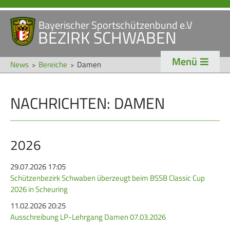
Bayerischer Sportschützenbund e.V
Navigation
BEZIRK SCHWABEN
STARTSEITE
VERANSTALTUNGEN
überspringen
Menü
NEWS
News
Bereiche
Damen
Navigation
NACHRICHTEN: DAMEN
VERBAND
TRADITION
überspringen
Veranstaltungen
Schützentradition
Bezirk Schwaben
Bezirksschützen­tag
2026
Präsidium
Böllerschützen
29.07.2026 17:05
Schützenbezirk Schwaben überzeugt beim BSSB Classic Cup
Gaue & Mitglieder
Oktoberfest
2026 in Scheuring
Referenten
Schützen­­museum
11.02.2026 20:25
Ehrungen
Ausschreibung LP-Lehrgang Damen 07.03.2026