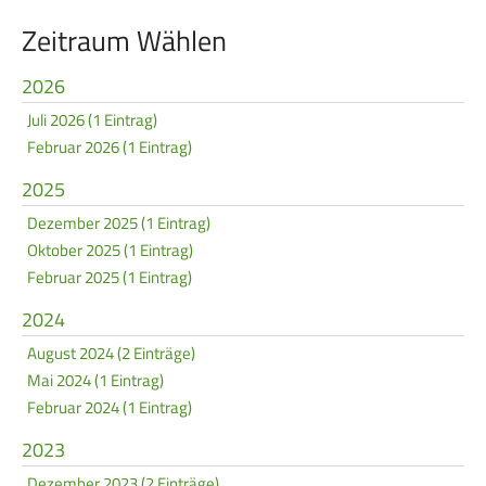
Service
Zeitraum Wählen
SPORT
JUGEND
2026
Juli 2026 (1 Eintrag)
Schützensport
Schützen Jugend
Februar 2026 (1 Eintrag)
Meisterschaften
Bezirkspokal
2025
Bogen
Sommerbiathlon
Dezember 2025 (1 Eintrag)
Senioren-Auflage
Lichtgewehre
Oktober 2025 (1 Eintrag)
Februar 2025 (1 Eintrag)
Kader
2024
RWK
August 2024 (2 Einträge)
Mai 2024 (1 Eintrag)
DAMEN
BREITENSPORT
Februar 2024 (1 Eintrag)
Damen im Schützensport
Schützenkönige
2023
Bezirkspokal
Ältestenschießen
Dezember 2023 (2 Einträge)