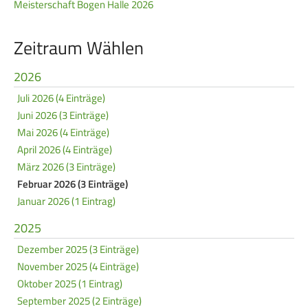
Meisterschaft Bogen Halle 2026
Service
Zeitraum Wählen
SPORT
JUGEND
2026
Schützensport
Schützen Jugend
Juli 2026 (4 Einträge)
Meisterschaften
Bezirkspokal
Juni 2026 (3 Einträge)
Bogen
Sommerbiathlon
Mai 2026 (4 Einträge)
April 2026 (4 Einträge)
Senioren-Auflage
Lichtgewehre
März 2026 (3 Einträge)
Kader
Februar 2026 (3 Einträge)
Januar 2026 (1 Eintrag)
RWK
2025
DAMEN
BREITENSPORT
Dezember 2025 (3 Einträge)
November 2025 (4 Einträge)
Damen im Schützensport
Schützenkönige
Oktober 2025 (1 Eintrag)
Bezirkspokal
Ältestenschießen
September 2025 (2 Einträge)