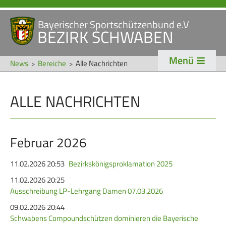
Bayerischer Sportschützenbund e.V
Navigation
BEZIRK SCHWABEN
STARTSEITE
VERANSTALTUNGEN
überspringen
Menü
NEWS
News
Bereiche
Alle Nachrichten
Navigation
ALLE NACHRICHTEN
VERBAND
TRADITION
überspringen
Veranstaltungen
Schützentradition
Bezirk Schwaben
Bezirksschützen­tag
Februar 2026
Präsidium
Böllerschützen
11.02.2026 20:53
Bezirkskönigsproklamation 2025
Gaue & Mitglieder
Oktoberfest
11.02.2026 20:25
Ausschreibung LP-Lehrgang Damen 07.03.2026
Referenten
Schützen­­museum
09.02.2026 20:44
Ehrungen
Schwabens Compoundschützen dominieren die Bayerische