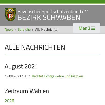
Bayerischer Sportschützenbund e.V
Navigation
BEZIRK SCHWABEN
STARTSEITE
VERANSTALTUNGEN
überspringen
Menü
NEWS
News
Bereiche
Alle Nachrichten
Navigation
ALLE NACHRICHTEN
VERBAND
TRADITION
überspringen
Veranstaltungen
Schützentradition
Bezirk Schwaben
Bezirksschützen­tag
August 2021
Präsidium
Böllerschützen
19.08.2021 18:37
RedDot Lichtgewehre und Pistolen
Gaue & Mitglieder
Oktoberfest
Zeitraum Wählen
Referenten
Schützen­­museum
Ehrungen
2026