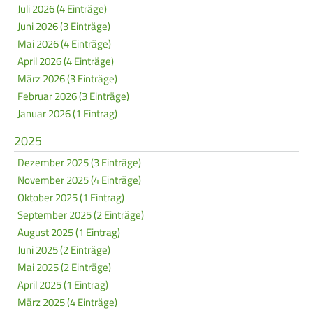
Service
Juli 2026 (4 Einträge)
Juni 2026 (3 Einträge)
Mai 2026 (4 Einträge)
SPORT
JUGEND
April 2026 (4 Einträge)
Schützensport
Schützen Jugend
März 2026 (3 Einträge)
Februar 2026 (3 Einträge)
Meisterschaften
Bezirkspokal
Januar 2026 (1 Eintrag)
Bogen
Sommerbiathlon
2025
Senioren-Auflage
Lichtgewehre
Dezember 2025 (3 Einträge)
November 2025 (4 Einträge)
Kader
Oktober 2025 (1 Eintrag)
RWK
September 2025 (2 Einträge)
August 2025 (1 Eintrag)
Juni 2025 (2 Einträge)
DAMEN
BREITENSPORT
Mai 2025 (2 Einträge)
Damen im Schützensport
Schützenkönige
April 2025 (1 Eintrag)
März 2025 (4 Einträge)
Bezirkspokal
Ältestenschießen