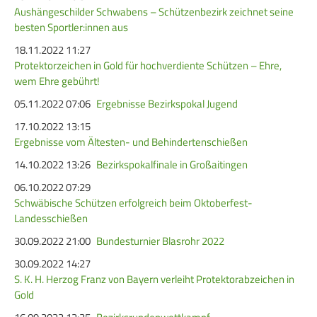
Service
Aushängeschilder Schwabens – Schützenbezirk zeichnet seine
besten Sportler:innen aus
18.11.2022 11:27
SPORT
JUGEND
Protektorzeichen in Gold für hochverdiente Schützen – Ehre,
Schützensport
Schützen Jugend
wem Ehre gebührt!
05.11.2022 07:06
Ergebnisse Bezirkspokal Jugend
Meisterschaften
Bezirkspokal
17.10.2022 13:15
Bogen
Sommerbiathlon
Ergebnisse vom Ältesten- und Behindertenschießen
Senioren-Auflage
Lichtgewehre
14.10.2022 13:26
Bezirkspokalfinale in Großaitingen
Kader
06.10.2022 07:29
Schwäbische Schützen erfolgreich beim Oktoberfest-
RWK
Landesschießen
30.09.2022 21:00
Bundesturnier Blasrohr 2022
DAMEN
BREITENSPORT
30.09.2022 14:27
S. K. H. Herzog Franz von Bayern verleiht Protektorabzeichen in
Damen im Schützensport
Schützenkönige
Gold
Bezirkspokal
Ältestenschießen