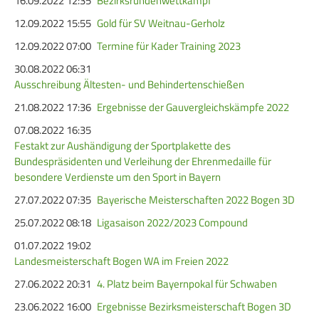
16.09.2022 12:35
Bezirksrundenwettkampf
Frauen Ü40
Para-Schießsport
12.09.2022 15:55
Gold für SV Weitnau-Gerholz
12.09.2022 07:00
Termine für Kader Training 2023
30.08.2022 06:31
Navigation
Datenschutz
Impressum
Formulare
Ausschreibung Ältesten- und Behindertenschießen
überspringen
Kontakt
21.08.2022 17:36
Ergebnisse der Gauvergleichskämpfe 2022
07.08.2022 16:35
Festakt zur Aushändigung der Sportplakette des
Bundespräsidenten und Verleihung der Ehrenmedaille für
besondere Verdienste um den Sport in Bayern
27.07.2022 07:35
Bayerische Meisterschaften 2022 Bogen 3D
25.07.2022 08:18
Ligasaison 2022/2023 Compound
01.07.2022 19:02
Landesmeisterschaft Bogen WA im Freien 2022
27.06.2022 20:31
4. Platz beim Bayernpokal für Schwaben
23.06.2022 16:00
Ergebnisse Bezirksmeisterschaft Bogen 3D