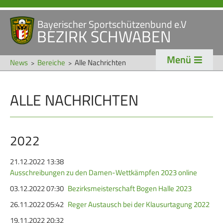
Bayerischer Sportschützenbund e.V
Navigation
BEZIRK SCHWABEN
STARTSEITE
VERANSTALTUNGEN
überspringen
Menü
NEWS
News
Bereiche
Alle Nachrichten
Navigation
ALLE NACHRICHTEN
VERBAND
TRADITION
überspringen
Veranstaltungen
Schützentradition
Bezirk Schwaben
Bezirksschützen­tag
2022
Präsidium
Böllerschützen
21.12.2022 13:38
Ausschreibungen zu den Damen-Wettkämpfen 2023 online
Gaue & Mitglieder
Oktoberfest
03.12.2022 07:30
Bezirksmeisterschaft Bogen Halle 2023
Referenten
Schützen­­museum
26.11.2022 05:42
Reger Austausch bei der Klausurtagung 2022
Ehrungen
19.11.2022 20:32