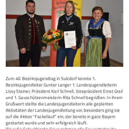
Service
SPORT
JUGEND
Schützensport
Schützen Jugend
Meisterschaften
Bezirkspokal
Bogen
Sommerbiathlon
Senioren-Auflage
Lichtgewehre
Kader
Zum 40. Bezirksjugendtag in Sulzdorf konnte 1.
Bezirksjugendleiter Gunter Langer 1. Landesjugendleiterin
RWK
Lissy Stainer, Präsident Karl Schnell, Vizepräsident Ernst Grail
und 1. Gauschützenmeisterin Rita Schnell begrüßen. In ihrem
Grußwort stellte die Landesjugendleiterin alle geplanten
DAMEN
BREITENSPORT
Aktivitäten der Landesjugendleitung vor, besonders ging sie
Damen im Schützensport
Schützenkönige
auf die Aktion "Fackellauf" ein, der bereits in ganz Bayern
gestartet wurde und sehr erfolgreich läuft.
Bezirkspokal
Ältestenschießen