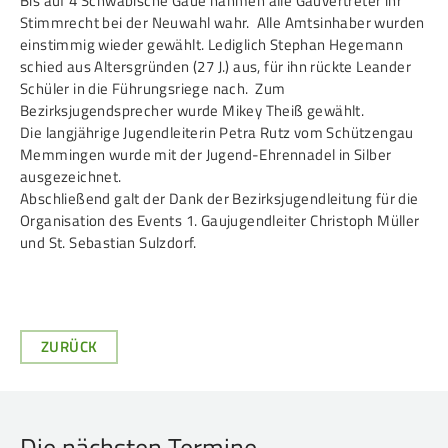
Bis auf 4 Schwäbische Gaue nahmen alle Gauvertreter ihr
Stimmrecht bei der Neuwahl wahr. Alle Amtsinhaber wurden
Frauen Ü40
Para-Schießsport
einstimmig wieder gewählt. Lediglich Stephan Hegemann
schied aus Altersgründen (27 J.) aus, für ihn rückte Leander
Schüler in die Führungsriege nach. Zum
Navigation
Datenschutz
Impressum
Formulare
Bezirksjugendsprecher wurde Mikey Theiß gewählt.
überspringen
Die langjährige Jugendleiterin Petra Rutz vom Schützengau
Kontakt
Memmingen wurde mit der Jugend-Ehrennadel in Silber
ausgezeichnet.
Abschließend galt der Dank der Bezirksjugendleitung für die
Organisation des Events 1. Gaujugendleiter Christoph Müller
und St. Sebastian Sulzdorf.
ZURÜCK
Die nächsten Termine