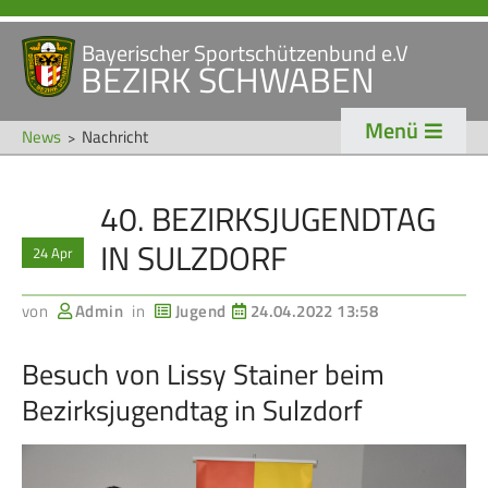
Bayerischer Sportschützenbund e.V
Navigation
BEZIRK SCHWABEN
STARTSEITE
VERANSTALTUNGEN
überspringen
Menü
NEWS
News
Nachricht
Navigation
40. BEZIRKSJUGENDTAG
VERBAND
TRADITION
überspringen
IN SULZDORF
24 Apr
Veranstaltungen
Schützentradition
Bezirk Schwaben
Bezirksschützen­tag
von
Admin
in
Jugend
24.04.2022 13:58
Präsidium
Böllerschützen
Besuch von Lissy Stainer beim
Gaue & Mitglieder
Oktoberfest
Bezirksjugendtag in Sulzdorf
Referenten
Schützen­­museum
Ehrungen