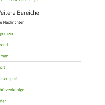
eitere Bereiche
le Nachrichten
vigation
erspringen
lgemein
gend
amen
ort
eitensport
hützenkönige
der