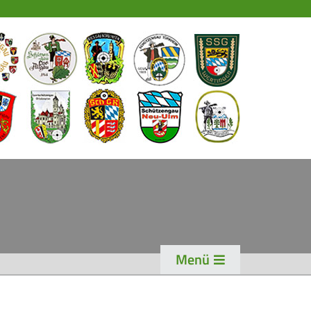
EWS
PORT
chützensport
eisterschaften
ogen
enioren-Auflage
ader
Menü
WK