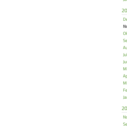
2
De
No
Ok
Se
Au
Ju
Ju
Ma
Ap
Mä
Fe
Ja
2
No
Se