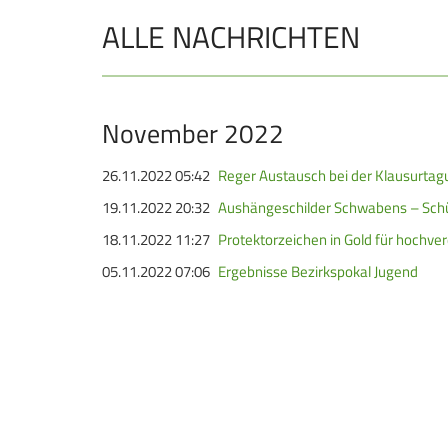
ALLE NACHRICHTEN
JUGEND
Schützen Jugend
Bezirkspokal
November 2022
Sommerbiathlon
26.11.2022 05:42
Reger Austausch bei der Klausurta
Lichtgewehre
19.11.2022 20:32
Aushängeschilder Schwabens – Schüt
18.11.2022 11:27
Protektorzeichen in Gold für hochve
Navigation
05.11.2022 07:06
Ergebnisse Bezirkspokal Jugend
überspringen