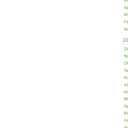
Ma
Ap
Mä
Fe
Ja
2
De
No
Ok
Se
Au
Ju
Ju
Ma
Ap
Mä
Fe
Ja