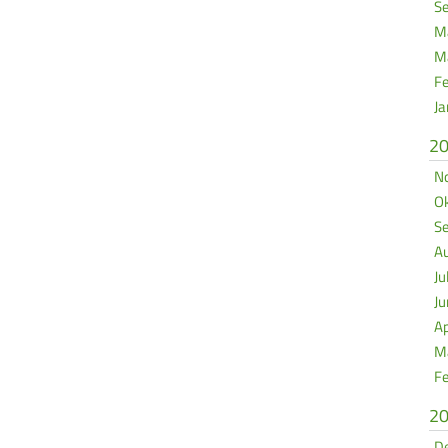
Se
Ma
Mä
Fe
Ja
2
No
Ok
Se
Au
Ju
Ju
Ap
Mä
Fe
2
De