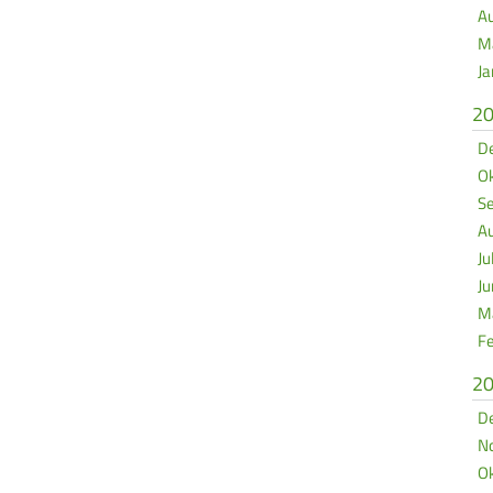
Au
Mä
Ja
2
De
Ok
Se
Au
Ju
Ju
Mä
Fe
2
De
No
Ok