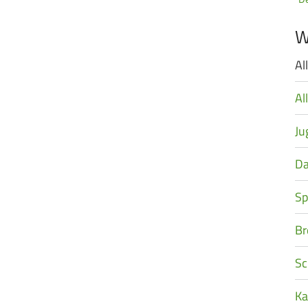
W
Al
Na
üb
Al
Ju
D
Sp
Br
Sc
Ka