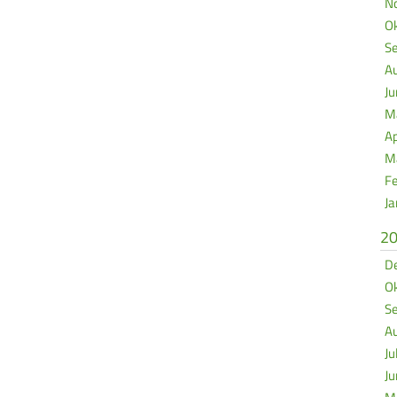
No
Ok
Se
Au
Ju
Ma
Ap
Mä
Fe
Ja
2
De
Ok
Se
Au
Ju
Ju