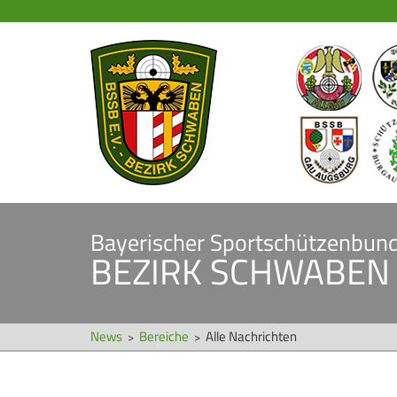
Navigation
STARTSEITE
überspringen
Navigation
VERBAND
überspringen
Veranstaltungen
Bezirk Schwaben
Präsidium
Bayerischer Sportschützenbund
BEZIRK SCHWABEN
Gaue & Mitglieder
Referenten
Ehrungen
News
Bereiche
Alle Nachrichten
Service