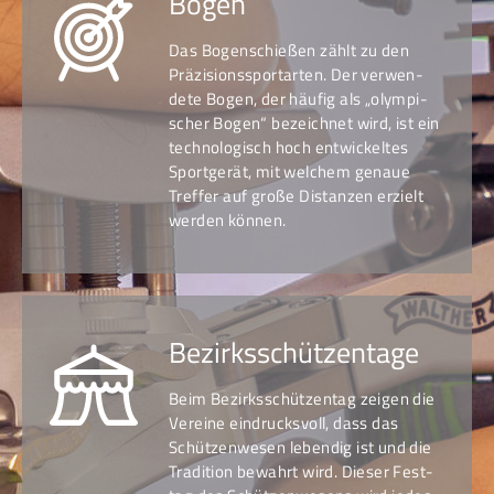
Bogen
Das Bogenschießen zählt zu den
Präzi­sions­sport­arten. Der ver­wen­
dete Bogen, der häufig als „olym­pi­
scher Bogen“ be­zeich­net wird, ist ein
tech­no­lo­gisch hoch ent­wickel­tes
Sport­gerät, mit wel­chem genaue
Treffer auf große Distan­zen erzielt
werden können.
Bezirks­schützentage
Beim Bezirksschützen­tag zeigen die
Vereine ein­drucks­voll, dass das
Schützen­wesen leben­dig ist und die
Tradition bewahrt wird. Dieser Fest­