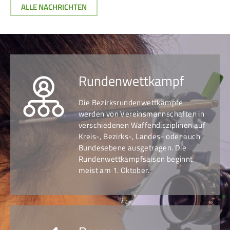
ALLE NACHRICHTEN
Runden­wettkampf
Die Bezirksrundenwettkämpfe
werden von Vereins­mann­schaften in
ver­schie­de­nen Waffen­dis­zi­plinen auf
Kreis-, Bezirks-, Landes- oder auch
Bundes­ebene aus­getragen. Die
Runden­wett­kampf­saison beginnt
meist am 1. Oktober.