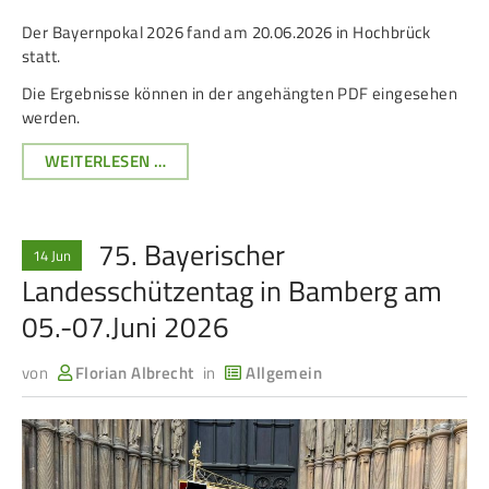
LIMITZAHLEN
Frauen Ü40
Para-Schießsport
Der Bayernpokal 2026 fand am 20.06.2026 in Hochbrück
UND
statt.
STARTLISTEN
BAYERISCHE
Die Ergebnisse können in der angehängten PDF eingesehen
MEISTERSCHAFT
Navigation
Datenschutz
Impressum
Formulare
werden.
WA
überspringen
Kontakt
IM
ERGEBNISSE
WEITERLESEN …
FREIEN
BAYERNPOKAL
SIND
2026
ONLINE
ONLINE
75. Bayerischer
14 Jun
Landesschützentag in Bamberg am
05.-07.Juni 2026
von
Florian Albrecht
in
Allgemein