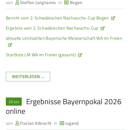
von
Steffen Junghanns
in
Bogen
Service
Bericht vom 2. Schwäbischen Nachwuchs-Cup Bogen
SPORT
JUGEND
Ergebnis vom 2, Schwäbischen Nachwuchs-Cup
Schützensport
Schützen Jugend
aktuelle Limitzahlen Bayerische Meisterschaft WA im Freien
Meisterschaften
Bezirkspokal
Bogen
Sommerbiathlon
Startliste LM WA im Freien (gesamt)
Senioren-Auflage
Lichtgewehre
Kader
BERICHT
WEITERLESEN …
UND
RWK
ERGEBNISSE
VOM
Ergebnisse Bayernpokal 2026
2.
22 Jun
DAMEN
BREITENSPORT
SCHWÄBISCHEN
online
NACHWUCHSCUP
Damen im Schützensport
Schützenkönige
BOGEN,
von
Florian Albrecht
in
Jugend
Bezirkspokal
Ältestenschießen
AKTUALISIERTE