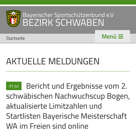
Bayerischer Sportschützenbund e.V
Navigation
BEZIRK SCHWABEN
STARTSEITE
VERANSTALTUNGEN
überspringen
Menü
NEWS
Startseite
Navigation
AKTUELLE MELDUNGEN
VERBAND
TRADITION
überspringen
Veranstaltungen
Schützentradition
Bezirk Schwaben
Bezirksschützen­tag
Bericht und Ergebnisse vom 2.
01 Jul
schwäbischen Nachwuchscup Bogen,
Präsidium
Böllerschützen
aktualisierte Limitzahlen und
Gaue & Mitglieder
Oktoberfest
Startlisten Bayerische Meisterschaft
Referenten
Schützen­­museum
WA im Freien sind online
Ehrungen