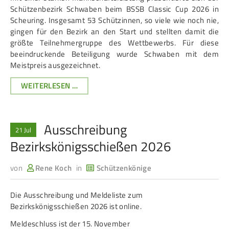
Service
Schützenbezirk Schwaben beim BSSB Classic Cup 2026 in
Scheuring. Insgesamt 53 Schützinnen, so viele wie noch nie,
gingen für den Bezirk an den Start und stellten damit die
SPORT
JUGEND
größte Teilnehmergruppe des Wettbewerbs. Für diese
beeindruckende Beteiligung wurde Schwaben mit dem
Schützensport
Schützen Jugend
Meistpreis ausgezeichnet.
Meisterschaften
Bezirkspokal
SCHÜTZENBEZIRK
WEITERLESEN …
Bogen
Sommerbiathlon
SCHWABEN
ÜBERZEUGT
Senioren-Auflage
Lichtgewehre
BEIM
Ausschreibung
BSSB
21 Jul
Kader
CLASSIC
Bezirkskönigsschießen 2026
RWK
CUP
2026
von
Rene Koch
in
Schützenkönige
IN
DAMEN
BREITENSPORT
SCHEURING
Die Ausschreibung und Meldeliste zum
Damen im Schützensport
Schützenkönige
Bezirkskönigsschießen 2026 ist online.
Bezirkspokal
Ältestenschießen
Meldeschluss ist der 15. November