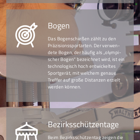
Bogen
Das Bogenschießen zählt zu den
Präzi­sions­sport­arten. Der ver­wen­
dete Bogen, der häufig als „olym­pi­
scher Bogen“ be­zeich­net wird, ist ein
tech­no­lo­gisch hoch ent­wickel­tes
Sport­gerät, mit wel­chem genaue
Treffer auf große Distan­zen erzielt
werden können.
Bezirks­schützentage
Beim Bezirksschützen­tag zeigen die