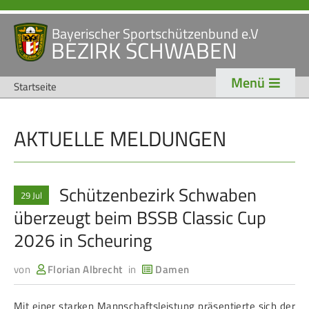
Bayerischer Sportschützenbund e.V
Navigation
BEZIRK SCHWABEN
STARTSEITE
VERANSTALTUNGEN
überspringen
Menü
NEWS
Startseite
Navigation
AKTUELLE MELDUNGEN
VERBAND
TRADITION
überspringen
Veranstaltungen
Schützentradition
Bezirk Schwaben
Bezirksschützen­tag
Schützenbezirk Schwaben
29 Jul
überzeugt beim BSSB Classic Cup
Präsidium
Böllerschützen
2026 in Scheuring
Gaue & Mitglieder
Oktoberfest
Referenten
Schützen­­museum
von
Florian Albrecht
in
Damen
Ehrungen
Mit einer starken Mannschaftsleistung präsentierte sich der