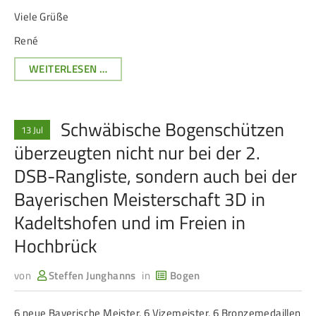
Viele Grüße
Frauen Ü40
Para-Schießsport
René
AUSSCHREIBUNG
WEITERLESEN …
Navigation
Datenschutz
Impressum
Formulare
BEZIRKSKÖNIGSSCHIESSEN 2
überspringen
Kontakt
026
Schwäbische Bogenschützen
13 Jul
überzeugten nicht nur bei der 2.
DSB-Rangliste, sondern auch bei der
Bayerischen Meisterschaft 3D in
Kadeltshofen und im Freien in
Hochbrück
von
Steffen Junghanns
in
Bogen
6 neue Bayerische Meister, 6 Vizemeister, 6 Bronzemedaillen