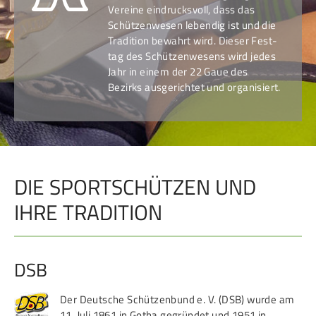
Vereine ein­drucks­voll, dass das
Schützen­wesen leben­dig ist und die
Tradition bewahrt wird. Dieser Fest­
tag des Schützen­wesens wird jedes
Jahr in einem der 22 Gaue des
Bezirks aus­ge­richtet und organisiert.
DIE SPORTSCHÜTZEN UND
IHRE TRADITION
DSB
Der Deutsche Schützenbund e. V. (DSB) wurde am
11. Juli 1861 in Gotha gegründet und 1951 in