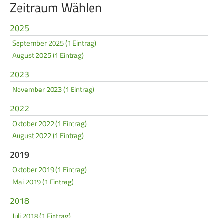
Zeitraum Wählen
Service
2025
SPORT
JUGEND
September 2025 (1 Eintrag)
Schützensport
Schützen Jugend
August 2025 (1 Eintrag)
Meisterschaften
Bezirkspokal
2023
November 2023 (1 Eintrag)
Bogen
Sommerbiathlon
2022
Senioren-Auflage
Lichtgewehre
Oktober 2022 (1 Eintrag)
Kader
August 2022 (1 Eintrag)
RWK
2019
Oktober 2019 (1 Eintrag)
DAMEN
BREITENSPORT
Mai 2019 (1 Eintrag)
Damen im Schützensport
Schützenkönige
2018
Bezirkspokal
Ältestenschießen
Juli 2018 (1 Eintrag)