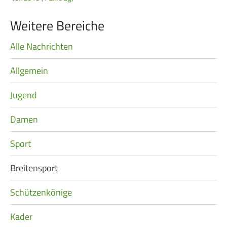
Frauen Ü40
Para-Schießsport
Weitere Bereiche
Alle Nachrichten
Navigation
Navigation
Datenschutz
Impressum
Formulare
überspringen
überspringen
Allgemein
Kontakt
Jugend
Damen
Sport
Breitensport
Schützenkönige
Kader