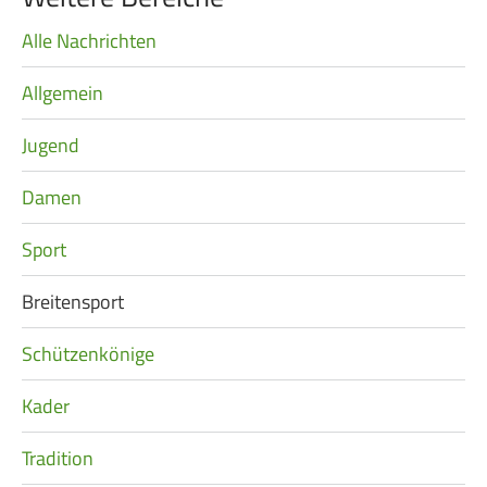
Frauen Ü40
Para-Schießsport
Alle Nachrichten
Navigation
überspringen
Allgemein
Navigation
Datenschutz
Impressum
Formulare
überspringen
Jugend
Kontakt
Damen
Sport
Breitensport
Schützenkönige
Kader
Tradition