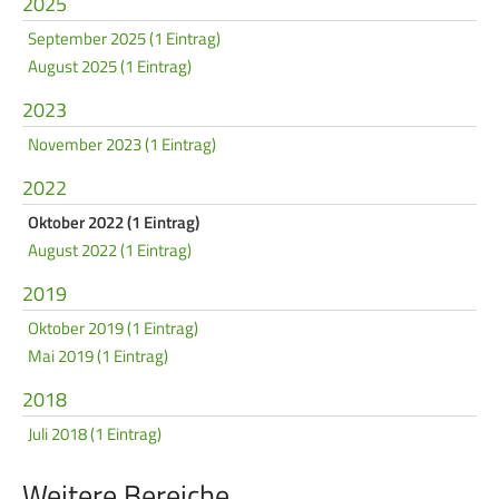
2025
Service
September 2025 (1 Eintrag)
August 2025 (1 Eintrag)
SPORT
JUGEND
2023
Schützensport
Schützen Jugend
November 2023 (1 Eintrag)
Meisterschaften
Bezirkspokal
2022
Bogen
Sommerbiathlon
Oktober 2022 (1 Eintrag)
Senioren-Auflage
Lichtgewehre
August 2022 (1 Eintrag)
Kader
2019
Oktober 2019 (1 Eintrag)
RWK
Mai 2019 (1 Eintrag)
2018
DAMEN
BREITENSPORT
Juli 2018 (1 Eintrag)
Damen im Schützensport
Schützenkönige
Bezirkspokal
Ältestenschießen
Weitere Bereiche