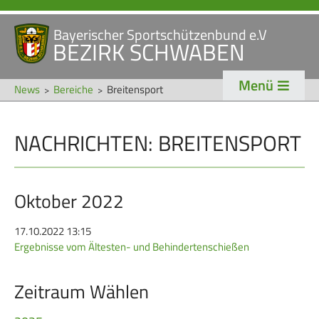
Bayerischer Sportschützenbund e.V
Navigation
BEZIRK SCHWABEN
STARTSEITE
VERANSTALTUNGEN
überspringen
Menü
NEWS
News
Bereiche
Breitensport
Navigation
NACHRICHTEN: BREITENSPORT
VERBAND
TRADITION
überspringen
Veranstaltungen
Schützentradition
Bezirk Schwaben
Bezirksschützen­tag
Oktober 2022
Präsidium
Böllerschützen
17.10.2022 13:15
Ergebnisse vom Ältesten- und Behindertenschießen
Gaue & Mitglieder
Oktoberfest
Referenten
Schützen­­museum
Zeitraum Wählen
Ehrungen