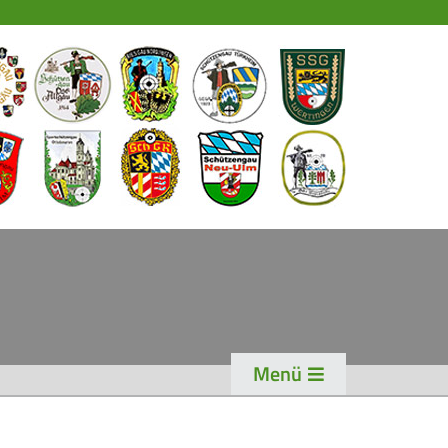
EWS
PORT
chützensport
eisterschaften
ogen
enioren-Auflage
ader
Menü
WK