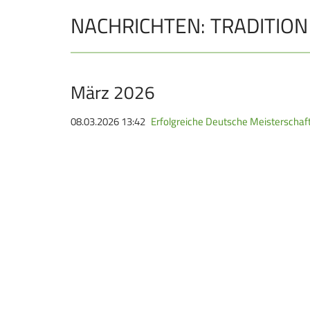
NACHRICHTEN: TRADITION
JUGEND
Schützen Jugend
Bezirkspokal
März 2026
Sommerbiathlon
08.03.2026 13:42
Erfolgreiche Deutsche Meisterschaf
Lichtgewehre
Navigation
überspringen