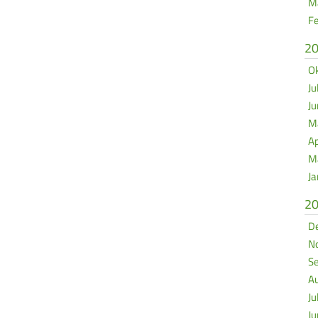
Mä
Fe
2
Ok
Ju
Ju
Ma
Ap
Mä
Ja
2
De
No
Se
Au
Ju
Ju