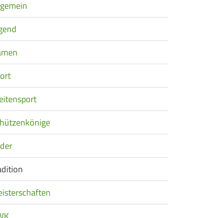
lgemein
gend
amen
ort
eitensport
hützenkönige
der
adition
isterschaften
WK