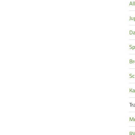
Al
Ju
D
Sp
Br
Sc
Ka
Tr
Me
R