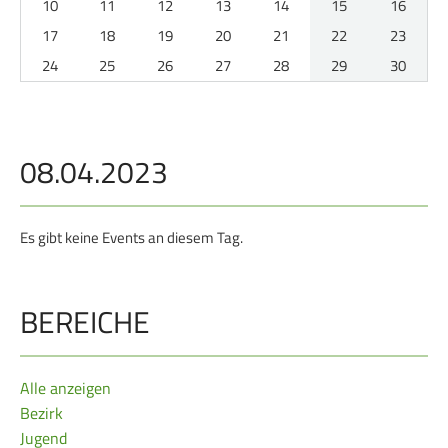
10
11
12
13
14
15
16
Service
17
18
19
20
21
22
23
24
25
26
27
28
29
30
SPORT
JUGEND
Schützensport
Schützen Jugend
Meisterschaften
Bezirkspokal
08.04.2023
Bogen
Sommerbiathlon
Senioren-Auflage
Lichtgewehre
Es gibt keine Events an diesem Tag.
Kader
RWK
BEREICHE
DAMEN
BREITENSPORT
Alle anzeigen
Damen im Schützensport
Schützenkönige
Bezirk
Bezirkspokal
Ältestenschießen
Jugend