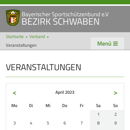
Bayerischer Sportschützenbund e.V
Navigation
BEZIRK SCHWABEN
STARTSEITE
VERANSTALTUNGEN
überspringen
NEWS
Startseite
Verband
Menü
Veranstaltungen
Navigation
VERBAND
TRADITION
überspringen
VERANSTALTUNGEN
Veranstaltungen
Schützentradition
Bezirk Schwaben
Bezirksschützen­tag
Präsidium
Böllerschützen
<
>
April 2023
Gaue & Mitglieder
Oktoberfest
ntag
enstag
ttwoch
nnerstag
eitag
mstag
nntag
Mo
Di
Mi
Do
Fr
Sa
So
Referenten
Schützen­­museum
1
2
Ehrungen
3
4
5
6
7
8
9