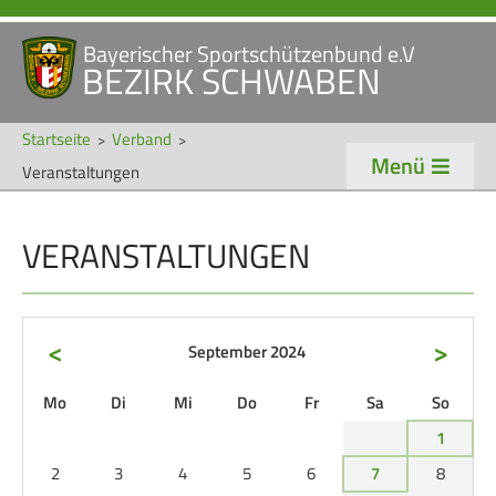
Bayerischer Sportschützenbund e.V
Navigation
BEZIRK SCHWABEN
STARTSEITE
VERANSTALTUNGEN
überspringen
NEWS
Startseite
Verband
Menü
Veranstaltungen
Navigation
VERBAND
TRADITION
überspringen
VERANSTALTUNGEN
Veranstaltungen
Schützentradition
Bezirk Schwaben
Bezirksschützen­tag
Präsidium
Böllerschützen
<
>
September 2024
Gaue & Mitglieder
Oktoberfest
ntag
enstag
ttwoch
nnerstag
eitag
mstag
nntag
Mo
Di
Mi
Do
Fr
Sa
So
Referenten
Schützen­­museum
1
Ehrungen
2
3
4
5
6
7
8