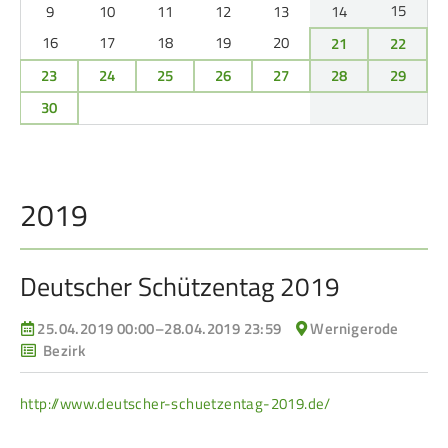
Service
15
9
10
11
12
13
14
16
17
18
19
20
21
22
SPORT
JUGEND
23
24
25
26
27
28
29
30
Schützensport
Schützen Jugend
Meisterschaften
Bezirkspokal
Bogen
Sommerbiathlon
2019
Senioren-Auflage
Lichtgewehre
Kader
Deutscher Schützentag 2019
RWK
25.04.2019 00:00–28.04.2019 23:59
Wernigerode
Bezirk
DAMEN
BREITENSPORT
Damen im Schützensport
Schützenkönige
http://www.deutscher-schuetzentag-2019.de/
Bezirkspokal
Ältestenschießen