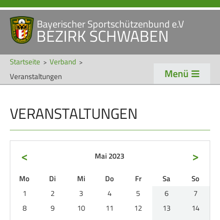
Bayerischer Sportschützenbund e.V
Navigation
BEZIRK SCHWABEN
STARTSEITE
VERANSTALTUNGEN
überspringen
NEWS
Startseite
Verband
Menü
Veranstaltungen
Navigation
VERBAND
TRADITION
überspringen
VERANSTALTUNGEN
Veranstaltungen
Schützentradition
Bezirk Schwaben
Bezirksschützen­tag
Präsidium
Böllerschützen
<
>
Mai 2023
Gaue & Mitglieder
Oktoberfest
ntag
enstag
ttwoch
nnerstag
eitag
mstag
nntag
Mo
Di
Mi
Do
Fr
Sa
So
Referenten
Schützen­­museum
1
2
3
4
5
6
7
Ehrungen
8
9
10
11
12
13
14