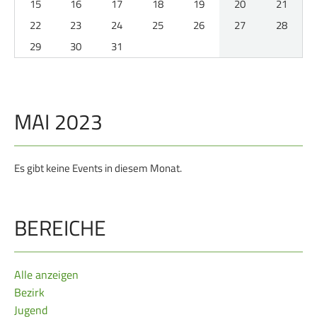
15
16
17
18
19
20
21
Service
22
23
24
25
26
27
28
29
30
31
SPORT
JUGEND
Schützensport
Schützen Jugend
Meisterschaften
Bezirkspokal
MAI 2023
Bogen
Sommerbiathlon
Senioren-Auflage
Lichtgewehre
Es gibt keine Events in diesem Monat.
Kader
RWK
BEREICHE
DAMEN
BREITENSPORT
Alle anzeigen
Damen im Schützensport
Schützenkönige
Bezirk
Bezirkspokal
Ältestenschießen
Jugend