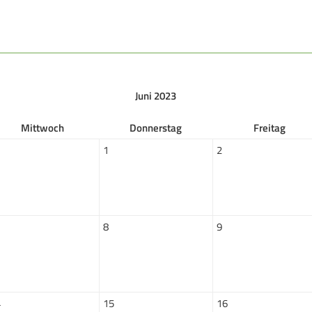
DAMEN
B
Damen im Schützensport
S
Bezirkspokal
Ä
Juni 2023
Frauen Ü40
P
Mi
ttwoch
Do
nnerstag
Fr
eitag
1
2
Datenschutz
Impressum
Formulare
Kontakt
8
9
4
15
16