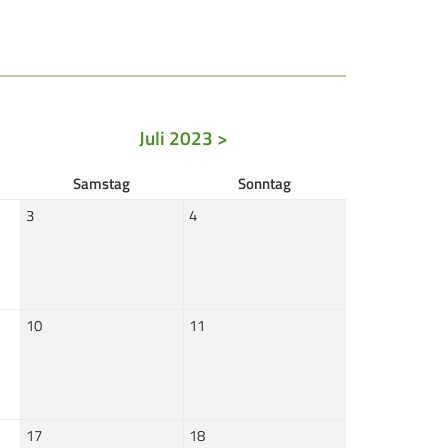
REITENSPORT
chützenkönige
ltestenschießen
Juli 2023 >
ara-Schießsport
Sa
mstag
So
nntag
3
4
10
11
17
18