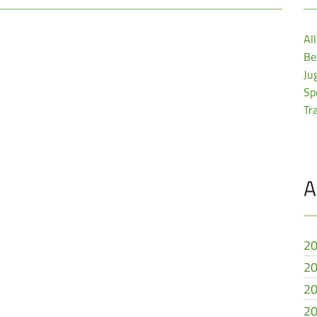
Al
Be
Ju
Sp
Tr
A
20
20
20
20