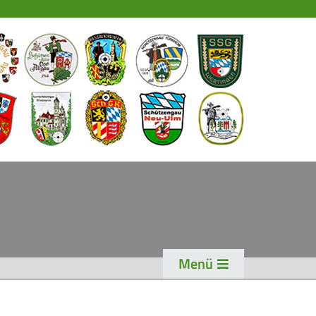
EWS
PORT
chützensport
eisterschaften
ogen
enioren-Auflage
ader
Menü
WK